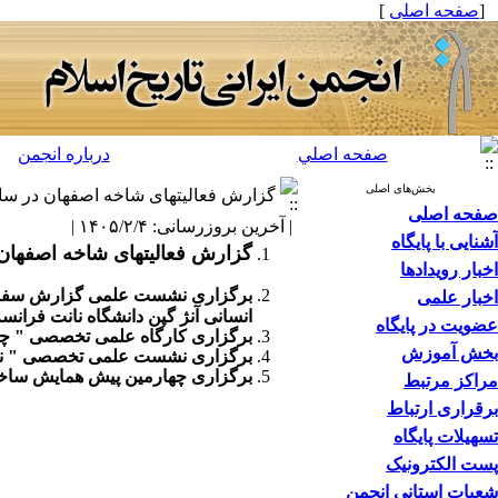
[
صفحه اصلی
]
صفحه اصلي
درباره انجمن
بخش‌های اصلی
گزارش فعالیتهای شاخه اصفهان در سال ۰۳
صفحه اصلی
| آخرین بروزرسانی: ۱۴۰۵/۲/۴ |
آشنایی با پایگاه
گزارش فعالیتهای شاخه اصفهان در 
اخبار رویدادها
برگزاری نشست علمی گزارش سفر
اخبار علمی
انسانی آنژ گپن دانشگاه نانت فرانسه
عضویت در پایگاه
برگزاری کارگاه علمی تخصصی "
چا
بخش آموزش
برگزاری نشست علمی تخصصی
"
ن
برگزاری چهارمین پیش همایش ساخت،
مراکز مرتبط
برقراری ارتباط
تسهیلات پایگاه
پست الکترونیک
شعبات استانی انجمن