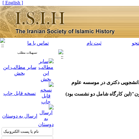
[ English ]
جو
ثبت نام
تماس با ما
تسهیلات مطلب
سایر مطالب این
بخش
دانشجویی دکتری در موسسه علوم
نسخه قابل چاپ
رون"(این کارگاه شامل دو نشست بود)
ارسال به دوستان