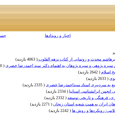
اخبار و رویدادها
جست
د
رهاشم محدث و رونمایی از کتاب نزهه القلوب
(
4063 بازدید
)
 سیره پژوهی و سیره پژوهان به اهتمام دکتر سید احمدرضا خضری
(
2890 بازدید
خ اسلام
(
2642 بازدید
)
وی
(
2633 بازدید
)
شیع به سردبیری استاد سیداحمدرضا خضری
(
2335 بازدید
)
 انجمن ایرانشناسی اسپانیا
(
2334 بازدید
)
ی، فرهنگی و تاریخی توسعه
(
2332 بازدید
)
هان ایران به همت شعبه استان زنجان
(
2271 بازدید
)
امی: رویکردها و روش ها
(
2242 بازدید
)