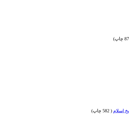
)
خ اسلام
(
582 چاپ
)