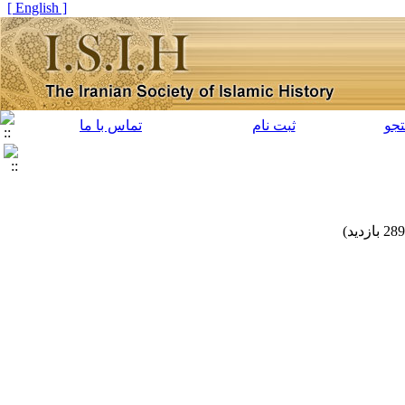
[ English ]
جو
ثبت نام
تماس با ما
)