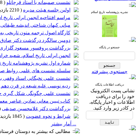
نشست صمیمانه با استاد قرچانلو
(
2218 بازدید
اولین جلسه هیئت مدیره
(
2210 بازدید
نشریه پژوهشنامه تاریخ اسلام
مراسم افتتاحیه انجمن ایرانی تاریخ 
مبانی کیهان شناختی اندیشه طبقاتی د
کارگاه اصول ترجمه متون تاریخی به 
دومین سالگرد درگذشت دکتر صادق آد
بزرگداشت پروفسور مسعود گلزاری
جستجو در پایگاه
انجمن ایرانی تاریخ اسلام، شعبه خر
شماره اول نشریه پژوهشنامه تاریخ 
سلسله نشست های علمی روابط صفوی
جستجوی پیشرفته
نشست علمی نخبگانی اسناد وقفی به 
دریافت اطلاعات پایگاه
ردیه نویسی علیه شیعه در قرن ده
نشانی پست الکترونیک
نشست علمی چگونگی شکل گیری ح
خود را برای دریافت
کتاب تبیین معانی نمادین عناصر معم
اطلاعات و اخبار پایگاه،
در کادر زیر وارد کنید.
بزرگداشت دکتر غلامحسین صدیقی
(
شرایط و نحوه عضویت
(
1845 بازدید
... آمار بیشتر
مطالبی که بیشتر به دوستان فرستاده