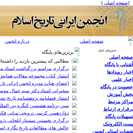
[
صفحه اصلی
]
صفحه اصلي
درباره انجمن
بخش‌های اصلی
برترین‌های پایگاه
صفحه اصلی
مطالبی که بیشترین بازدید را داشته‌ان
آشنایی با پایگاه
برگزاری مراسم بزرگداشت استاد می
اخبار رویدادها
انتشار کتاب مجموعه مقالات همایش
اخبار علمی
اعضای هیأت مدیره انجمن ایرانی تاری
عضویت در پایگاه
سخنرانی استاد دکتر سید جمال موس
بخش آموزش
انتشار فصلنامه پژوهشنامه تاریخ ت
مراکز مرتبط
سین برنامه هشتمین کنگره بین المللی
برقراری ارتباط
دوازدهمین کرسی ترویجی:مبانی فکر
تسهیلات پایگاه
برگزاری نخستین سمینار ایلخانی پژو
پست الکترونیک
چالش های مطالعات تاریخ نگاری اسل
شعبات استانی انجمن