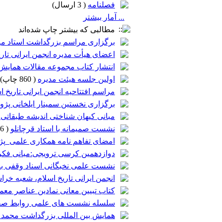
فصلنامه
(
3 ارسال
)
... آمار بیشتر
مطالبی که بیشتر چاپ شده‌اند
برگزاری مراسم بزرگداشت استاد می
اعضای هیأت مدیره انجمن ایرانی تاری
انتشار کتاب مجموعه مقالات همایش
اولین جلسه هیئت مدیره
(
860 چاپ
)
مراسم افتتاحیه انجمن ایرانی تاریخ 
برگزاری نخستین سمینار ایلخانی پژو
مبانی کیهان شناختی اندیشه طبقاتی د
نشست صمیمانه با استاد قرچانلو
(
746 چاپ
​امضای تفاهم نامه همکاری علمی_پ
دوازدهمین کرسی ترویجی:مبانی فکر
نشست علمی نخبگانی اسناد وقفی به 
انجمن ایرانی تاریخ اسلام، شعبه خر
کتاب تبیین معانی نمادین عناصر معم
سلسله نشست های علمی روابط صفوی
همایش بین المللی بزرگداشت محمد 