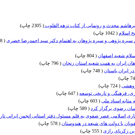
رهاشم محدث و رونمایی از کتاب نزهه القلوب
(
2305 چاپ
)
خ اسلام
(
1042 چاپ
)
 سیره پژوهی و سیره پژوهان به اهتمام دکتر سید احمدرضا خضری
(
878 چاپ
اسلام شعبه اصفهان
(
804 چاپ
)
هان ایران به همت شعبه استان زنجان
(
796 چاپ
)
ر ایران باستان
(
748 چاپ
)
)
ژوهشی
(
724 چاپ
)
ی، فرهنگی و تاریخی توسعه
(
647 چاپ
)
مثابه اسناد ملی
(
603 چاپ
)
اسان رضوی برگزار کرد
(
589 چاپ
)
اری اسلامی عصر صفوی به قلم مسئول دفتر استانی انجمن ایرانی تاری
ان با دولت های شیعه در هندوستان
(
578 چاپ
)
بن زکریای رازی
(
555 چاپ
)