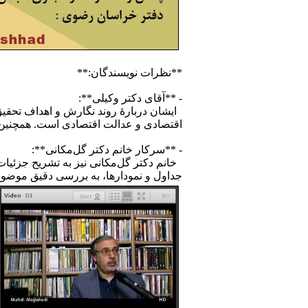
**نظرات نویسندگان:**
- **آقای دکتر وکیلی**:
ایشان دربارهٔ روند نگارش و اهداف تحقی
اقتصادی و عدالت اقتصادی است. همچنین ا
- **سرکار خانم دکتر گل‌مکانی**:
جداول و نمودارها، به بررسی دقیق موضوع