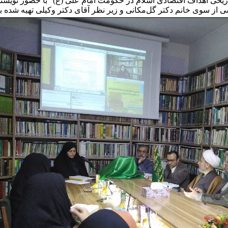
یخی اهداف اقتصادی اسلام در حکومت امام علی (ع)" با حضور نویسندگ
شی از سوی خانم دکتر گل‌مکانی و زیر نظر آقای دکتر وکیلی تهیه شده ب