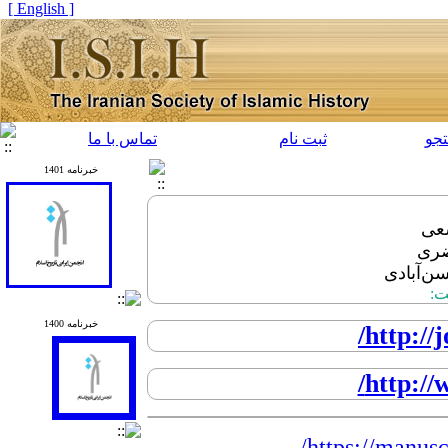
[ English ]
جو
ثبت نام
تماس با ما
خبرنامه 1401
سعی
ضری
ن‌آبادی
ت:
خبرنامه 1400