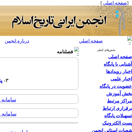
[
صفحه اصلی
]
صفحه اصلي
درباره انجمن
بخش‌های اصلی
فصلنامه
صفحه اصلی
آشنایی با پایگاه
اخبار رویدادها
اخبار علمی
۳-
پ
عضویت در پایگاه
بخش آموزش
سامانه 
مراکز مرتبط
برقراری ارتباط
سامانه 
تسهیلات پایگاه
پست الکترونیک
شعبات استانی انجمن