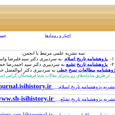
اخبار و رویدادها
جست
سه نشریه علمی مرتبط با انجمن:
۱-
پژوهشنامه تاریخ اسلام
به سردبیری دکتر سیدعلیرضا وا
۲-
پژوهشنامه تاریخ تشیع
به سردبیری دکتر سید احمدرضا خ
ژوهشنامه مطالعات نسخ خطی
به سردبیری دکتر ابوالفضل حس
از طریق سامانه‌های زیر پذیرای مقالات شما فرهیختگان گرامی اس
http://journal.isihistory.ir/
نشریه پژوهشنامه تاریخ اسلام:
http://www.sh-isihistory.ir/
نشریه پژوهشنامه تاریخ تشیّع:
https://manuscripts.aqr-libjournal.ir/