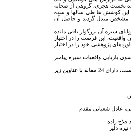
سده نخست هجری، گروهی از صحابه
د. این کوشش ها طی سالها و سده
عد مشخص مبدل گردید و حاصل آن
وایای سیره آن بزرگوار باقی مانده
 واقعیت، این فرصت را در اختیار
وردهای پژوهشی خود را در اختیار
وی بازیابی واقعیات سیره پیامبر
شایان ذکر است این کتاب که به اهتمام و ویرایش دکتر سید احمدرضا خضری به طبع رسیده است، دارای 24 مقاله با عناوین زیر
ن
هی، عادل شعبانی مقدم
فلاح زاده
نیره دلیر