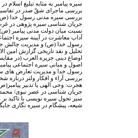
سیره پیامبر به مثابه تبلیغ اسلام 
بررسی ماجرای شقّ صدر در تفاسیر
بررسی سیره مدنی رسول خدا (ص) 
جریان شناسی سیره پژوهی در غرب ب
نسبت میان دولت مدنی پیامبر (ص) 
آداب معاشرت در آیینه سیره اجتماع
رسول خدا (ص) و مدیریت چالش جا
تحلیل و نقد تاریخی گزارش امین ا
اوضاع دینی جزیره العرب (در مقایسه
اصول و مبانی سیره اجتماعی پیام
رسول خدا و مدیریت تعارض های سا
بررسی آراء و افکار ولتر درباره
هجرت: وحی الهی یا تدبیر پیامبر(ص)
جریان شناسی در عصر نبوی/ محمد 
سیر تحول سیره نویسی با تاکید بر م
شیعه، پیشگام در سیره نگاری جایگا