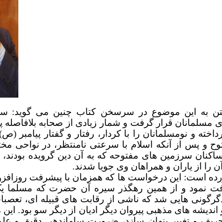
ختن به این موضوع در سرسخن کتاب چنین
می گوید
:
سی
مسلمانان قرار گرفت و شمار زیادی از صحابه بلافاصله
خته و نومسلمانان را با کردار، رفتار و گفتار پیامبر (ص
توح و پس از آنکه اسلام با سرعتی نامنتظر، در نواحی م
ساکنان سرزمین های مفتوحه که به آن دین گرویده بودند، 
ن را از یاران و همراهان وی جویا شدند.
ورده است: این درخواست ها که همزمان با پیشرفت روزافزو
ریافت نمود و از همین رهگذر سیره آن حضرت که مسلما 
دگرگونی هایی شد که ناشی از رقابت های قبیله ای، تعص
 اندیشه های مذهبی پیروان دیگر ادیان از دیگر سو بود. این
حریف و تغییر پنهان سازد، ضرورت ساماندهی دقیق و عل