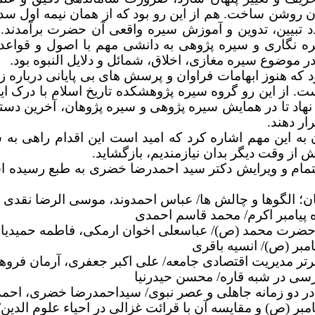
ان روشن ساخت. هم از این رو بود که از همان نیمه اول 
دد تبیین، تدوین و آموزش سیره واقعی آن حضرت برآمدن
یره نگاری و سیره پژوهی به دانشی مهم با اصول و قوا
ر موضوع سیره مغازی، اخلاق، شمائل و دلایل النبوه بود
.
ود که هنوز ابهامات فراوان و پرسش های بی پایانی درباره ز
 از این رو گروه سیره پژوهشکده تاریخ اسلام با درک این
هاد تا در همایش سیره پژوهی و سیره پژوهان، آخرین دستا
ار دهند.
به این مهم اشاره کرد که امید است این اقدام راهی به س
ش از وقت دیگر بدان نیازمندیم، بازگشاید.
؛ الگوها و چالش ها/ عباس احمدوند، موسی الرضا نقدی
 پیامبر اکرم/ محمد قاسم احمدی
 حضرت محمد (ص)/ عباسعلی اخوان ارمکی، فاطمه حمیدیا
یامبر (ص)/ انسیه باقری
برتر مدیریت اقتصادی جامعه/ علی اکبر جعفری، آرمان فرو
ی در شبه قاره/ محسن حیدرنیا
در دو زمانه جاهلی و عصر نبوی/ سیداحمدرضا خضری، احمد 
ر (ص) و مقایسه آن با قرائت غزالی در احیاء علوم الدین/ 