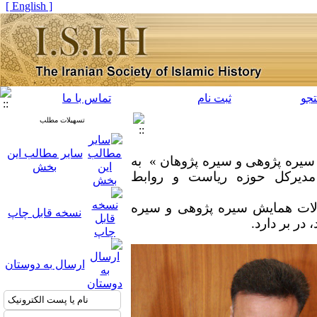
[ English ]
جو
ثبت نام
تماس با ما
تسهیلات مطلب
سایر مطالب این
سیره پژوهی و سیره پژوهان » به
بخش
 مدیرکل حوزه ریاست و روابط
الات همایش سیره پژوهی و سیره
نسخه قابل چاپ
ارسال به دوستان