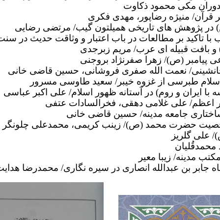
در دوران مکی محمود ذکاوت
 قرآن/ منیژه رضاپور، مهدی فکری
در پژوهش های تاریخی همیلتون گیب/ مرتضی رضایی
ا تاکید بر مطالعات در باب اعتبار و وثاقت حدیث در س
و بافت قبیله ای عرب/ مریم زبرجدی
ی پیامبر (ص)/ زهرا صفرنژاد بروجنی
نشینی/ نعمت الله صفری فروشانی، حسین قاضی خانی
لاسلام طبرسی از غزوه خیبر/ سعید طاوسی مسرور
 با ایران و روم) در آستانه ظهور اسلام/ علی اکبر عباسی
بر اعظم/ علی غلامی دهقی، فخرالسادات عتفی
ختاری جامعه مدینه/ حسین قاضی خانی
 شخصیت حضرت محمد (ص)/ زینب کریمی، محمدعلی چلونگر
/ علی گلریز
محمدقُلیان
کتب مدینه/ زیبا معیر
ه جابر بن عبدالله انصاری در سیره نگاری/ محمدرضا هدایت 