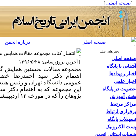
[
صفحه اصلی
]
صفحه اصلي
درباره انجمن
بخش‌های اصلی
انتشار کتاب مجموعه مقالات همایش سی
صفحه اصلی
| آخرین بروزرسانی: ۱۳۹۶/۵/۲۸ |
آشنایی با پایگاه
مجموعه مقالات نخستین همایش گروه
اخبار رویدادها
اهتمام دکتر سید احمدرضا خضر
اخبار علمی
عمومی
دانشگاه تهران
و رئیس هیئت 
این مجموعه که به اهتمام دکتر 
عضویت در پایگاه
پژوهان را که در مورخه ۱۲ اردیبهشت ماه سال ۱۳۹۲در محل پژوهشکده تاریخ اسلام برگزار شد، در بر دارد.
بخش آموزش
مراکز مرتبط
برقراری ارتباط
تسهیلات پایگاه
پست الکترونیک
شعبات استانی انجمن