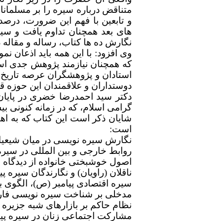
متناقض درباره سیره را بر مسلمان
و تابعین با فهم این ضرورت، درص
های بعد همچنان تداوم یافت و س
نگارش ده ها کتاب، رساله و مقاله د
وی افزود: با این همه باید اذعان نم
که همچنان نیازمند پژوهش جدی است.
استادان و پژوهشگران عرصه تاریخ ن
دوستداران و علاقمندان این حوزه قر
دکتر سید احمدرضا خضری در پایان 
گرامی اسلام، که در زمانه کنونی بی
است:
نگارش سیره نویسی در میان شیعیان
روابط خارجی و بین المللی در سیره
اصول خوشبختی خانواده از دیدگاه
ناقلان (راویان) و نگارندگان سیره پ
سیره اقتصادی پیامبر (ص)، الگوی 
مدخلی بر شناخت سیره نویسی فارس
نظام حاکم بر بازارهای شبه جزیره 
مشارکت اجتماعی زنان در سیره پیامب