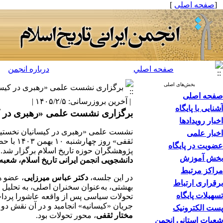
[
صفحه اصلی
]
صفحه اصلي
درباره انجمن
بخش‌های اصلی
برگزاری نشست علمی «رهبری در کیسانیان
صفحه اصلی
| آخرین بروزرسانی: ۱۴۰۵/۲/۵ |
آشنایی با پایگاه
برگزاری نشست علمی «رهبری در کیسا
اخبار رویدادها
نشست علمی «رهبری در کیسانیان نخستین: ت
اخبار علمی
ثقفی» روز چ
عضویت در پایگاه
پژوهشگران حوزه تاریخ اسلام برگزار شد.
بخش آموزش
دانشجویی انجمن ایرانی تاریخ اسلام، شع
مراکز مرتبط
در این جلسه،
دکتر عباس میرزایی
، عضو ه
برقراری ارتباط
بهشتی، به‌عنوان سخنران اصلی، به تحلیل ی
تسهیلات پایگاه
تحولات سیاسی پس از واقعه عاشورا پرداخ
جریان «کیسانیه» انجامید و در آن نقش دو
پست الکترونیک
مختار ثقفی
، محور تحولات بود.
شعبات استانی انجمن