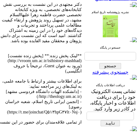
دکتر مجتهدی در این نشست به بررسی نقش
کتابخانه‌های تخصصی، به ویژه کتابخانه
نشریه پژوهشنامه تاریخ اسلام
تخصصی حضرت فاطمه زهرا علیهاالسلام
مشهد، در تسهیل روند پژوهش و ارتقاء کیفیت
مطالعات علمی پرداختند و تجربیات و
دیدگاه‌های خود را در این زمینه به اشتراک
گذاشتند. امید است که این نشست برای دانش
پژوهان و محققان مفید الفایده بوده باشد.
جستجو در پایگاه
**لینک پخش زنده:** [پخش زنده نشست]
(http://vroom.um.ac.ir/isihistory-mashhad)
(ورود به عنوان Guest، ترجیحاً با حروف
انگلیسی)
جستجوی پیشرفته
برای اطلاعات بیشتر و ارتباط با جامعه علمی،
دریافت اطلاعات پایگاه
به لینک‌های زیر مراجعه نمایید:
نشانی پست الکترونیک
- [دانشکده الهیات دانشگاه فردوسی مشهد]
(http://theology.um.ac.ir/)
خود را برای دریافت
- [انجمن ایرانی تاریخ اسلام، شعبه خراسان
اطلاعات و اخبار پایگاه،
رضوی]
در کادر زیر وارد کنید.
(https://t.me/joinchat/Q۵۱۳hpG۳۷lt۰Nsj۰)
از تمامی علاقه‌مندان برای حضور در این نشس