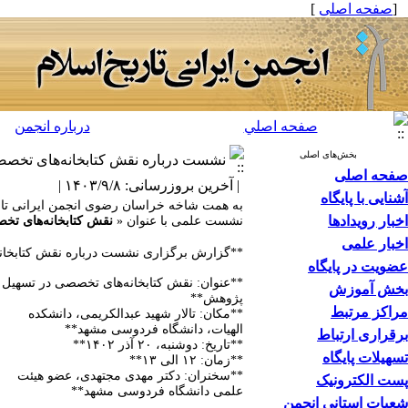
[
صفحه اصلی
]
صفحه اصلي
درباره انجمن
بخش‌های اصلی
نشست درباره نقش کتابخانه‌های تخص
صفحه اصلی
| آخرین بروزرسانی: ۱۴۰۳/۹/۸ |
آشنایی با پایگاه
به همت شاخه خراسان رضوی انجمن ایرانی تاری
اخبار رویدادها
نشست علمی با عنوان «
نقش کتابخانه‌های تخ
اخبار علمی
**گزارش برگزاری نشست درباره نقش کتابخا
عضویت در پایگاه
**عنوان: نقش کتابخانه‌های تخصصی در تسهیل
بخش آموزش
پژوهش**
مراکز مرتبط
**مکان: تالار شهید عبدالکریمی، دانشکده
الهیات، دانشگاه فردوسی مشهد**
برقراری ارتباط
**تاریخ: دوشنبه، ۲۰ آذر ۱۴۰۲**
تسهیلات پایگاه
**زمان: ۱۲ الی ۱۳**
**سخنران: دکتر مهدی مجتهدی، عضو هیئت
پست الکترونیک
علمی دانشگاه فردوسی مشهد**
شعبات استانی انجمن