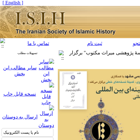
[ English ]
جو
ثبت نام
تماس با ما
سسۀ پژوهشی میراث مکتوب" برگزار
تسهیلات مطلب
سایر مطالب این
بخش
نسخه قابل چاپ
ارسال به دوستان