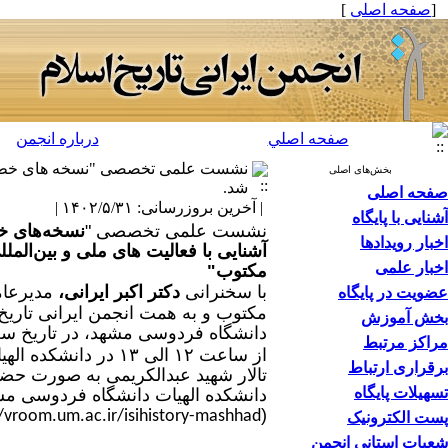
[
صفحه اصلی
]
صفحه اصلي
درباره انجمن
نشست علمی تخصصی "نسخه های خطی، گنج
بخش‌های اصلی
شد.
صفحه اصلی
| آخرین بروزرسانی: ۱۴۰۲/۵/۳۱ |
آشنایی با پایگاه
نشست علمی تخصصی "
نسخه
های خط
اخبار رویدادها
آشنایی با فعالیت های ملی و بین‌ا
اخبار علمی
مکتوب"
با سخنرانی
دکتر اکبر ایرانی،
مدیرعا
عضویت در پایگاه
مکتوب و به همت انجمن ایرانی تاری
بخش آموزش
دانشگاه فردوسی مشهد، در تاریخ سه
مراکز مرتبط
از
ساعت
۱۲
الی
۱۳ در د
انشکده اله
برقراری ارتباط
تالار شهید عبدالکریمی به صورت حضور
تسهیلات پایگاه
دانشکده الهیات دانشگاه فردوسی مشه
(
//vroom.um.ac.ir/isihistory-mashhad)
پست الکترونیک
شعبات استانی انجمن