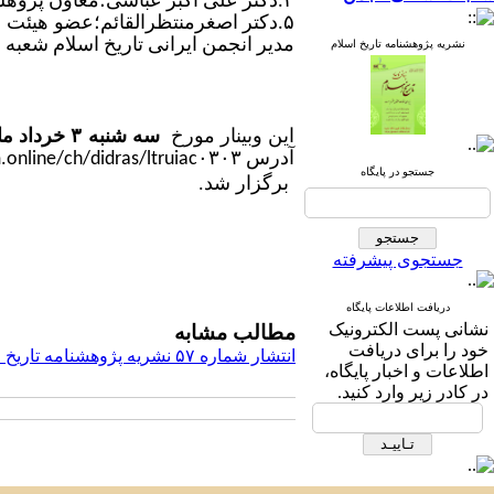
۴‌.
دکتر علی اکبر عباسی؛معاون پژوهش
۵.
دکتر اصغرمنتظرالقائم؛عضو هیئت ع
مدیر انجمن ایرانی تاریخ اسلام شعبه 
نشریه پژوهشنامه تاریخ اسلام
این وبینار مورخ
سه
شنبه
۳
خرداد ما
آدرس
online/ch/didras/ltruiac۰۳۰۳
جستجو در پایگاه
برگزار شد.
جستجوی پیشرفته
دریافت اطلاعات پایگاه
نشانی پست الکترونیک
مطالب مشابه
خود را برای دریافت
انتشار شماره ۵۷ نشریه پژوهشنامه تاریخ اسلام
اطلاعات و اخبار پایگاه،
در کادر زیر وارد کنید.