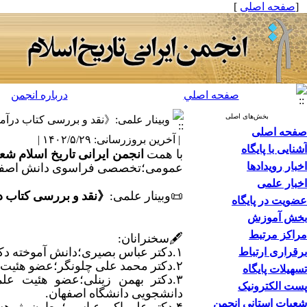
[
صفحه اصلی
]
صفحه اصلي
درباره انجمن
بخش‌های اصلی
وبینار علمی:《نقد و بررسی کتاب درآمد
صفحه اصلی
| آخرین بروزرسانی: ۱۴۰۲/۵/۲۹ |
آشنایی با پایگاه
با همت
انجمن ایرانی تاریخ اسلام شع
اخبار رویدادها
عمومی؛تخصصی فراسوی دانش اصفها
اخبار علمی
📜
وب
ینار علمی:
《
نقد
و بررسی کتاب درآ
عضویت در پایگاه
بخش آموزش
مراکز مرتبط
🖋
سخنرانان
:
برقراری ارتباط
۱.
دکتر عباس بصیری؛دانش آموخته دکت
۲.
دکتر محمد علی چلونگر؛عضو هئیت ع
تسهیلات پایگاه
۳.
دکتر بهمن زینلی؛عضو هئیت علم
پست الکترونیک
دانشجویی دانشگاه اصفهان.
شعبات استانی انجمن