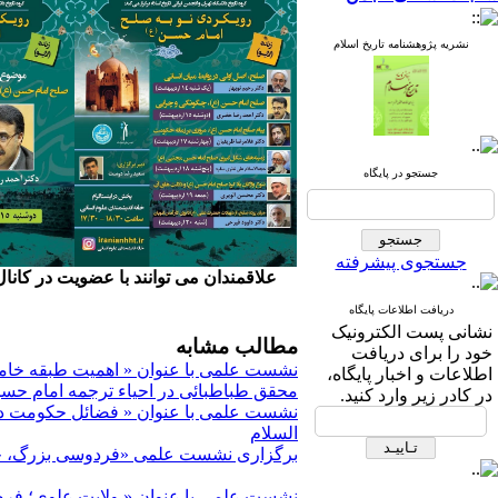
نشریه پژوهشنامه تاریخ اسلام
جستجو در پایگاه
جستجوی پیشرفته
علاقمندان می توانند با عضویت در کانا
دریافت اطلاعات پایگاه
نشانی پست الکترونیک
مطالب مشابه
خود را برای دریافت
نشست علمی با عنوان « اهمیت طبقه خامس
اطلاعات و اخبار پایگاه،
محقق طباطبائی در احیاء ترجمه امام حسن
در کادر زیر وارد کنید.
نشست علمی با عنوان « فضائل حکومت دار
السلام
برگزاری نشست علمی «فردوسی بزرگ، ح
نشست علمی با عنوان « ولایت علوی؛ فر