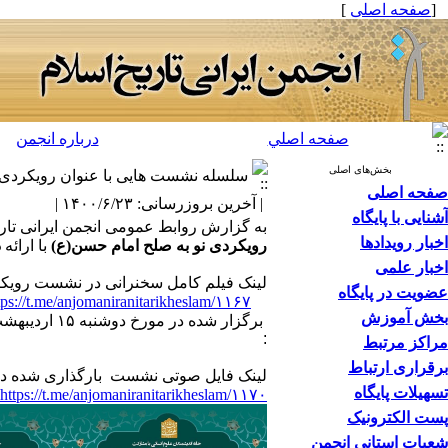
[
صفحه اصلی
]
صفحه اصلي
درباره انجمن
بخش‌های اصلی
سلسله نشست هایی با عنوان رویکردی ن
صفحه اصلی
| آخرین بروزرسانی: ۱۴۰۰/۶/۲۳ |
آشنایی با پایگاه
به گزارش روابط عمومی انجمن ایرانی تا
اخبار رویدادها
رویکردی نو به صلح امام حسن(ع)
با ارائه
د
اخبار علمی
لینک فیلم کامل سخنرانی در نشست رویکرد
عضویت در پایگاه
tps://t.me/anjomaniranitarikheslam/۱۱۶۷
بخش آموزش
برگزار شده در مورخ
دوشنبه
۱۵
ارد
یبهشت۹۹، با هم
:
مراکز مرتبط
برقراری ارتباط
لینک فایل صوتی نشست بارگذاری شده در ک
تسهیلات پایگاه
https://t.me/anjomaniranitarikheslam/۱۱۷۰
پست الکترونیک
شعبات استانی انجمن