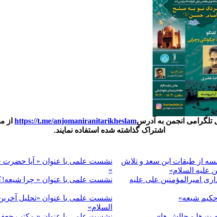
ل تلگرامی انجمن به آدرس
https://t.me/anjomaniranitarikheslam
از مح
اشتراک گذاشته شده استفاده نمایند.
ه از طبقات ابن سعد و تلاش
نشست علمی با عنوان « آیا حضرت خد
»
 علیه السلام»
ی امیرالمؤمنین علی علیه
نشست علمی با عنوان « چرا شیعه!؟
کیم شیعه»
نشست علمی با عنوان «تحلیل آخرین
السلام»
صت ها و چالش ها»
نشست علمی با عنوان « مکتب جعفر