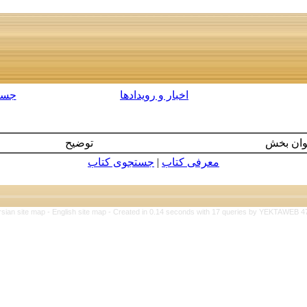
اخبار و رویدادها
جست
وان بخش
توضیح
معرفی كتاب
|
جستجوی كتاب‌
rsian site map -
English site map
- Created in 0.14 seconds with 17 queries by YEKTAWEB 4